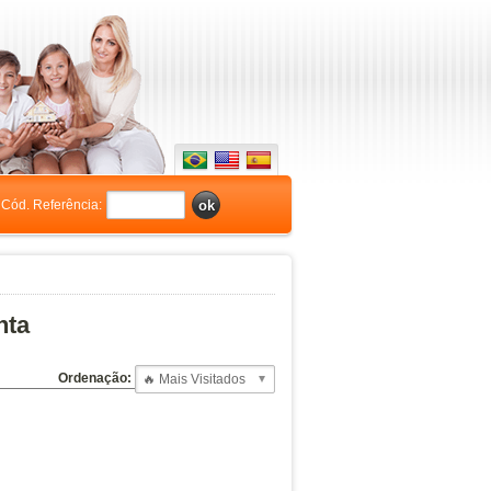
Cód. Referência:
nta
Ordenação: