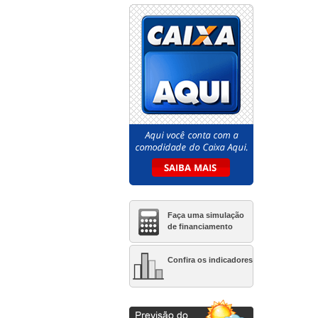
Club
Catania Hills
Clube Life Granja Vianna
Condominio Clube Monet
Granja Vianna
Condominio Esfera
Condomínio Jerivás
Condominio Saint Benjamin
Conquista Granja Viana
Cyrela Iconyc The
Residences
Di Napoli
Faça uma simulação
Elife Mandaqui
de financiamento
Elo Duo Caminhos da Lapa
Exclusive Tatuapé
Confira os indicadores
Florada Raizes
Floresta