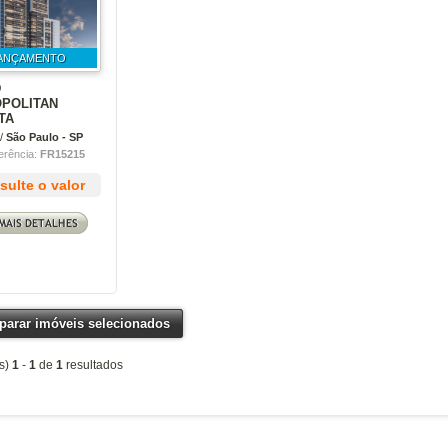
ANÇAMENTO
D
POLITAN
TA
/
São Paulo - SP
erência:
FR15215
ulte o valor
arar imóveis selecionados
s)
1
-
1
de
1
resultados