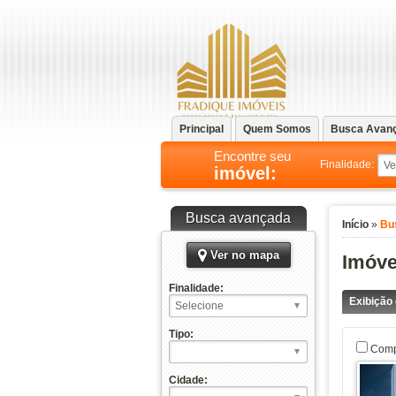
Principal
Quem Somos
Busca Avan
Encontre seu
Finalidade:
imóvel:
Busca avançada
Início
»
Bu
Ver no mapa
Imóve
Finalidade:
Exibição
Tipo:
Comp
Cidade: