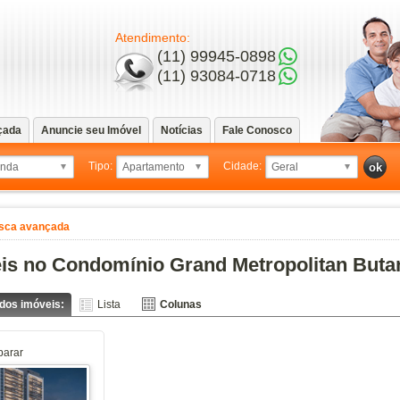
Atendimento:
(11) 99945-0898
(11) 93084-0718
çada
Anuncie seu Imóvel
Notícias
Fale Conosco
Tipo:
Cidade:
sca avançada
is no Condomínio Grand Metropolitan Buta
 dos imóveis:
Lista
Colunas
arar