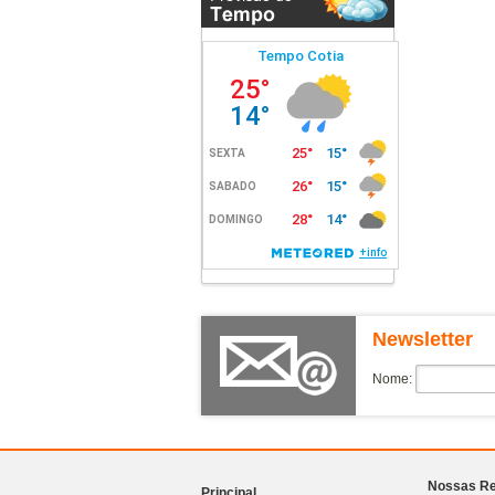
Fort Aricanduva
Gran Diálogo - Granhome
Club
Gran Home Club Vila Matilde
Grand Metropolitan Butanta
Gravuras Perdizes
Grow Sapopemba
Handy Paraiso
Haus Mitre Aclimacao
Haus Mitre Campo Belo
Haus Mitre Perdizes
Haus Mitre Residences 370
Newsletter
Haus Mitre Vila Clementino
Nome:
Havva
Helbor B Liv
Helbor Pateo Sao Paulo
Helbor Patteo Klabin
Nossas Re
Principal