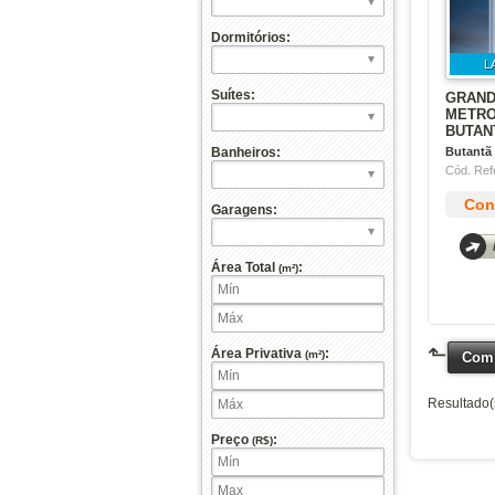
Dormitórios:
L
Suítes:
GRAN
METRO
BUTAN
Butantã
Banheiros:
Cód. Ref
Cons
Garagens:
Área Total
:
(m²)
⬑
Área Privativa
:
(m²)
Comp
Resultado(
Preço
:
(R$)