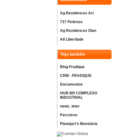
Ag Residences Art
737 Pedroso
Ag Residences Glan
All Liberdade
Amaro
Veja também
Arch Home Vila Mariana
Ascent Paulista
Blog Fradique
Atmosfera Vila Mariana
CRM - FRADIQUE
B.long - Ibirapuera
Documentos
Bem Moema
HUB BR COMPLEXO
INDUSTRIAL
Blue Home Resort
news_leter
Boulevard Dialogo Butanta
Parceiros
Bueno Brandao 257
Planejart's Movelaria
Caminhos da Lapa Elo
Caminhos da Lapa Home