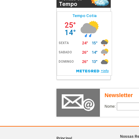
Fort Aricanduva
Gran Diálogo - Granhome
Club
Gran Home Club Vila Matilde
Grand Metropolitan Butanta
Gravuras Perdizes
Grow Sapopemba
Handy Paraiso
Haus Mitre Aclimacao
Haus Mitre Campo Belo
Haus Mitre Perdizes
Haus Mitre Residences 370
Newsletter
Haus Mitre Vila Clementino
Nome:
Havva
Helbor B Liv
Helbor Pateo Sao Paulo
Helbor Patteo Klabin
Nossas Re
Principal