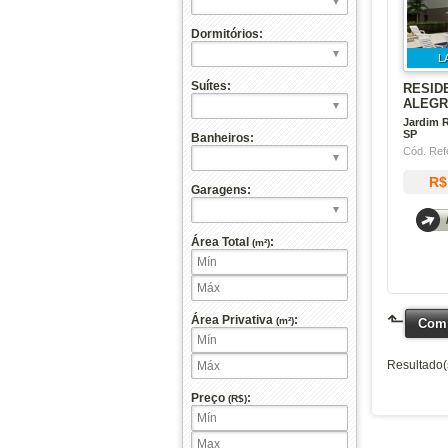
Dormitórios:
L
Suítes:
RESID
ALEGR
Jardim 
SP
Banheiros:
Cód. Ref
R$
Garagens:
Área Total
:
(m²)
⬑
Área Privativa
:
(m²)
Comp
Resultado(
Preço
:
(R$)