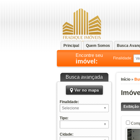
Principal
Quem Somos
Busca Avan
Encontre seu
Finalidade:
imóvel:
Busca avançada
Início
»
Bu
Ver no mapa
Imóve
Finalidade:
Exibição
Tipo:
Comp
Cidade: