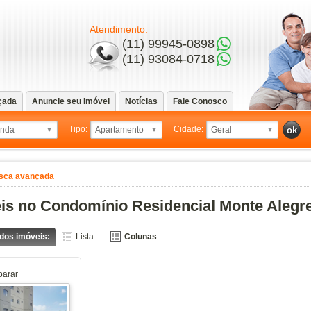
Atendimento:
(11) 99945-0898
(11) 93084-0718
çada
Anuncie seu Imóvel
Notícias
Fale Conosco
Tipo:
Cidade:
sca avançada
is no Condomínio Residencial Monte Alegr
 dos imóveis:
Lista
Colunas
arar