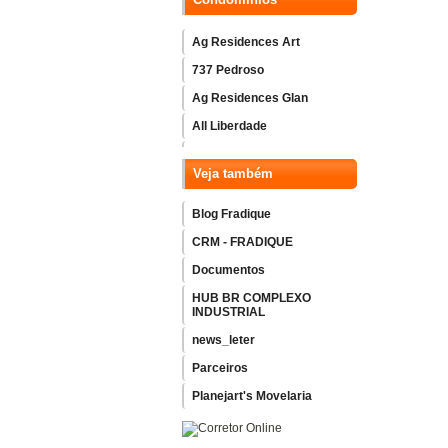
Ag Residences Art
737 Pedroso
Ag Residences Glan
All Liberdade
Amaro
Veja também
Arch Home Vila Mariana
Ascent Paulista
Blog Fradique
Atmosfera Vila Mariana
CRM - FRADIQUE
B.long - Ibirapuera
Documentos
Bem Moema
HUB BR COMPLEXO
INDUSTRIAL
Blue Home Resort
news_leter
Boulevard Dialogo Butanta
Parceiros
Bueno Brandao 257
Planejart's Movelaria
Caminhos da Lapa Elo
Caminhos da Lapa Home