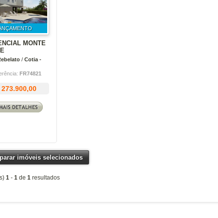
ANÇAMENTO
ENCIAL MONTE
E
Rebelato
/
Cotia -
erência:
FR74821
 273.900,00
arar imóveis selecionados
s)
1
-
1
de
1
resultados