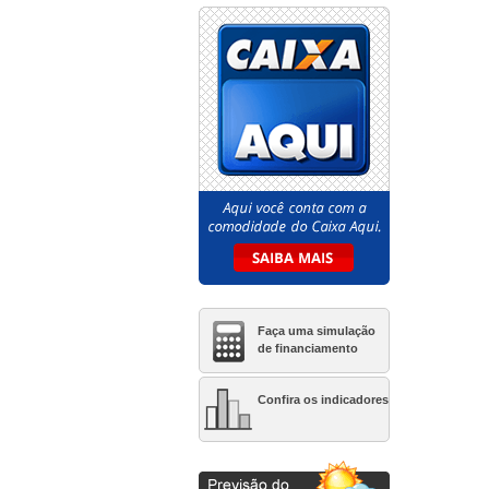
Club
Catania Hills
Clube Life Granja Vianna
Condominio Clube Monet
Granja Vianna
Condominio Esfera
Condomínio Jerivás
Condominio Saint Benjamin
Conquista Granja Viana
Cyrela Iconyc The
Residences
Di Napoli
Faça uma simulação
Elife Mandaqui
de financiamento
Elo Duo Caminhos da Lapa
Exclusive Tatuapé
Confira os indicadores
Florada Raizes
Floresta