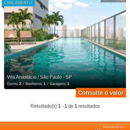
LANÇAMENTO
Vila Anastácio / São Paulo - SP
Dorms:
2
/ Banheiros:
1
/ Garagens:
1
Consulte o valor
Resultado(s)
1
-
1
de
1
resultados