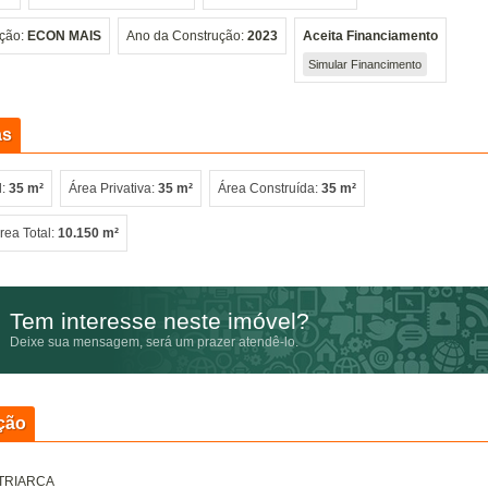
ação:
ECON MAIS
Ano da Construção:
2023
Aceita Financiamento
Simular Financimento
as
l:
35 m²
Área Privativa:
35 m²
Área Construída:
35 m²
rea Total:
10.150 m²
Tem interesse neste imóvel?
Deixe sua mensagem, será um prazer atendê-lo.
ção
TRIARCA