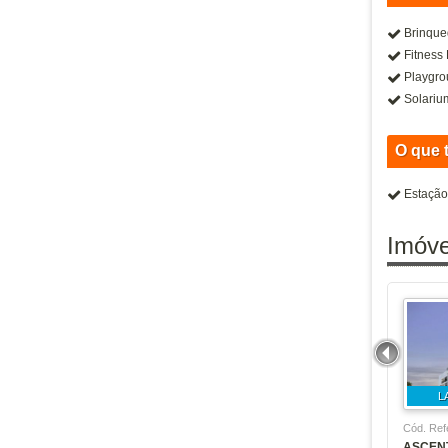
Helbor Pateo Sao Paulo
Helbor Patteo Klabin
Brinque
Fitness
High Belém
Playgr
High Santa Cruz
Solariu
Home Club
Home Resort Penha
O que 
Home Spot Vila Clementino
Estação
Hub Br
Hub Home Club Tatuapé
Imóve
Jardim Anthillas
Jardim das Rosas
Kz Carapicuiba
Kz Next Freguesia
Kz Vila dos Remedios
L' Harmonie Vila Mariana
L
Lamark Tatuape
Cód. Ref
ASCENT