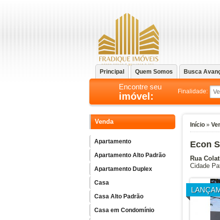
Principal
Quem Somos
Busca Avan
Encontre seu
Finalidade:
imóvel:
Venda
Início
»
Ve
Apartamento
Econ S
Apartamento Alto Padrão
Rua Colat
Cidade Pat
Apartamento Duplex
Casa
LANÇA
Casa Alto Padrão
Casa em Condomínio