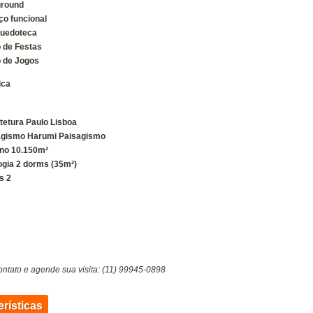
ground
o funcional
quedoteca
 de Festas
o de Jogos
ica
tetura
Paulo Lisboa
agismo
Harumi Paisagismo
eno
10.150m²
ogia
2 dorms (35m²)
s
2
ontato e agende sua visita: (11) 99945-0898
erísticas