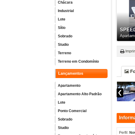
Chácara
Industrial
Lote
Sítio
SPEE
Apartam
Sobrado
Studio
Impri
Terreno
Terreno em Condomínio
Fo
Lançamentos
Apartamento
Apartamento Alto Padrão
Lote
Ponto Comercial
Inform
Sobrado
Studio
Perfil:
No