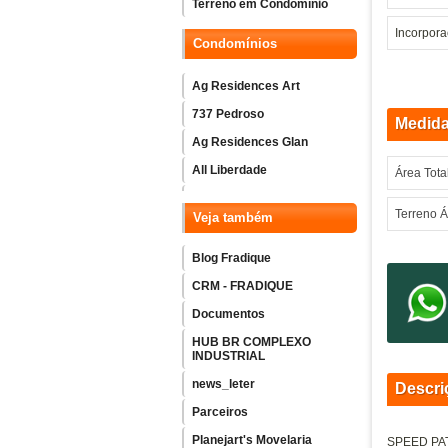
Terreno em Condomínio
Incorpor
Condomínios
Ag Residences Art
737 Pedroso
Medid
Ag Residences Glan
All Liberdade
Área Tota
Amaro
Terreno Á
Veja também
Arch Home Vila Mariana
Ascent Paulista
Blog Fradique
Atmosfera Vila Mariana
CRM - FRADIQUE
B.long - Ibirapuera
Documentos
Bem Moema
HUB BR COMPLEXO
INDUSTRIAL
Blue Home Resort
news_leter
Descri
Boulevard Dialogo Butanta
Parceiros
Bueno Brandao 257
Planejart's Movelaria
SPEED PA