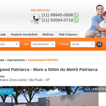
Atendimento:
(11) 99945-0898
(11) 93084-0718
çada
Anuncie seu Imóvel
Notícias
Fale Conosco
Tipo:
Cidade:
nda
»
Apartamento
»
Apartamento FR35351
peed Patriarca - More a 500m do Metrô Patriarca
ina
riarca
(Zona Leste),
São Paulo
-
SP
Ref.:
FR3535
MENTO