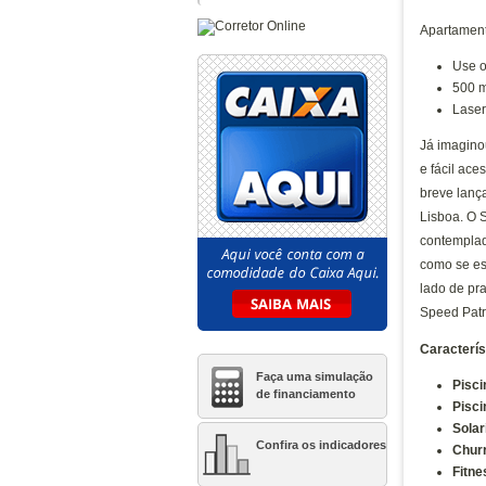
Caminhos da Lapa Elo
Apartament
Caminhos da Lapa Home
Club
Use 
Catania Hills
500 m
Clube Life Granja Vianna
Laser
Condominio Clube Monet
Já imagino
Granja Vianna
e fácil ac
Condominio Esfera
breve lanç
Condomínio Jerivás
Lisboa. O 
contemplado
Condominio Saint Benjamin
como se es
Conquista Granja Viana
lado de pr
Cyrela Iconyc The
Speed Patr
Residences
Caracterís
Di Napoli
Faça uma simulação
Elife Mandaqui
Pisci
de financiamento
Pisci
Elo Duo Caminhos da Lapa
Sola
Exclusive Tatuapé
Confira os indicadores
Chur
Fitne
Florada Raizes