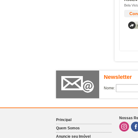
Laparque Residencial
Bela Vist
Ledge Brooklin
Cons
Level Brooklin
Lexy Boulvard
Loomi Paulista
Lure Perdizes
Marcco Vila Romana
Mov Perdizes
Nau Klabin
Newsletter
Nau Vila Mariana
Nine 3134
Nome:
Nort Limao
Ode Perdizes
Órigo Perdizes
Nossas Re
Principal
Ozz Quitauna
Quem Somos
Park Side Jardins
Anuncie seu Imóvel