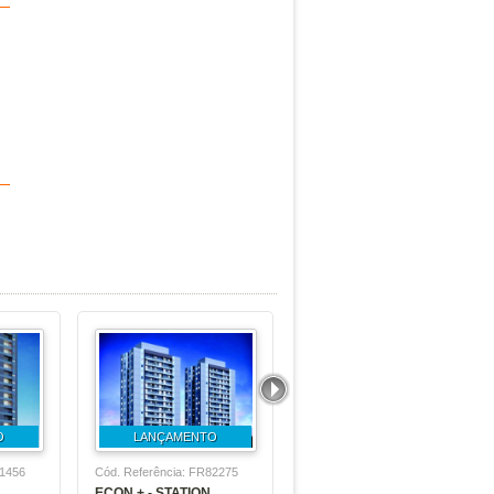
O
LANÇAMENTO
LANÇAMENTO
31456
Cód. Referência: FR82275
Cód. Referência: FR72364
ECON + - STATION
UNIVERSO TATUAPE