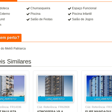
doteca
Churrasqueira
Espaço Funcional
 Externo
Piscina
Piscina Infantil
ound
Salão de Festas
Salão de Jogos
m
tem perto?
 do Metrô Patriarca
is Similares
ANÇAMENTO
LANÇAMENTO
LANÇAMENT
erência: FR14336
Cód. Referência: FR62808
Cód. Referência: FR
 PAULISTA
ATMOSFERA VILA
ELIFE MANDAQUI