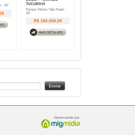
TUCURUVI
o - SP
Tatuapé / São Paulo - SP
Parque Vitória / São Paulo -
00
Consulte o valor
SP
R$ 190.000,00