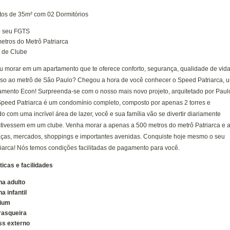
os de 35m² com 02 Dormitórios
o seu FGTS
etros do Metrô Patriarca
 de Clube
u morar em um apartamento que te oferece conforto, segurança, qualidade de vid
esso ao metrô de São Paulo? Chegou a hora de você conhecer o Speed Patriarca, 
amento Econ! Surpreenda-se com o nosso mais novo projeto, arquitetado por Paul
Speed Patriarca é um condomínio completo, composto por apenas 2 torres e
 com uma incrível área de lazer, você e sua família vão se divertir diariamente
tivessem em um clube. Venha morar a apenas a 500 metros do metrô Patriarca e 
aças, mercados, shoppings e importantes avenidas. Conquiste hoje mesmo o seu
iarca! Nós temos condições facilitadas de pagamento para você.
ticas e facilidades
na adulto
na infantil
rium
rasqueira
ss externo