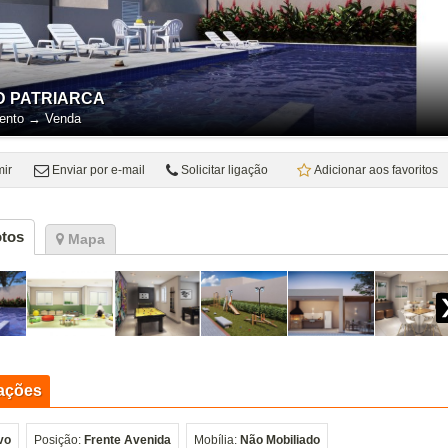
D PATRIARCA
ento
→
Venda
mir
Enviar por e-mail
Solicitar ligação
Adicionar aos favoritos
tos
Mapa
ações
vo
Posição:
Frente Avenida
Mobília:
Não Mobiliado