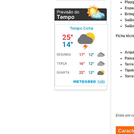
Play
Floresta
Espaç
Fort Aricanduva
Brin
Salão
Gran Diálogo - Granhome
Club
Salã
Gran Home Club Vila Matilde
Ficha técn
Grand Metropolitan Butanta
Gravuras Perdizes
Arqui
Pais
Grow Sapopemba
Terr
Handy Paraiso
Tipol
Haus Mitre Aclimacao
Torre
Haus Mitre Campo Belo
Haus Mitre Perdizes
Haus Mitre Residences 370
Haus Mitre Vila Clementino
Entre em c
Havva
Helbor B Liv
Caract