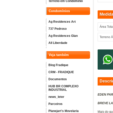
Terreno em Condomínio
Condomínios
Medid
Ag Residences Art
Área Tota
737 Pedroso
Ag Residences Glan
Terreno Á
All Liberdade
Amaro
Veja também
Arch Home Vila Mariana
Ascent Paulista
Blog Fradique
Atmosfera Vila Mariana
CRM - FRADIQUE
B.long - Ibirapuera
Documentos
Descri
Bem Moema
HUB BR COMPLEXO
INDUSTRIAL
Blue Home Resort
EDEN PAR
news_leter
Boulevard Dialogo Butanta
BREVE LAN
Parceiros
Bueno Brandao 257
Planejart's Movelaria
Mais do qu