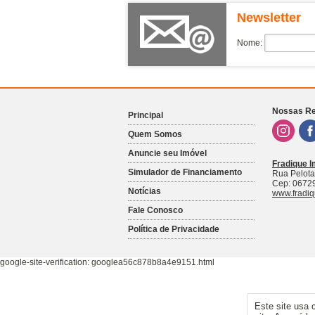
Helbor Pateo Sao Paulo
Newsletter
Helbor Patteo Klabin
High Belém
Nome:
High Santa Cruz
Home Club
Home Resort Penha
Nossas Re
Principal
Home Spot Vila Clementino
Quem Somos
Hub Br
Anuncie seu Imóvel
Hub Home Club Tatuapé
Fradique I
Simulador de Financiamento
Rua Pelota
Jardim Anthillas
Cep:
0672
Notícias
www.fradiq
Jardim das Rosas
Fale Conosco
Kz Carapicuiba
Política de Privacidade
Kz Next Freguesia
Kz Vila dos Remedios
google-site-verification: googlea56c878b8a4e9151.html
L' Harmonie Vila Mariana
Lamark Tatuape
Este site usa 