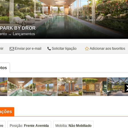
 PARK BY DROR
ento
→
Lançamentos
mir
Enviar por e-mail
Solicitar ligação
Adicionar aos favoritos
tos
ações
vo
Posição:
Frente Avenida
Mobília:
Não Mobiliado