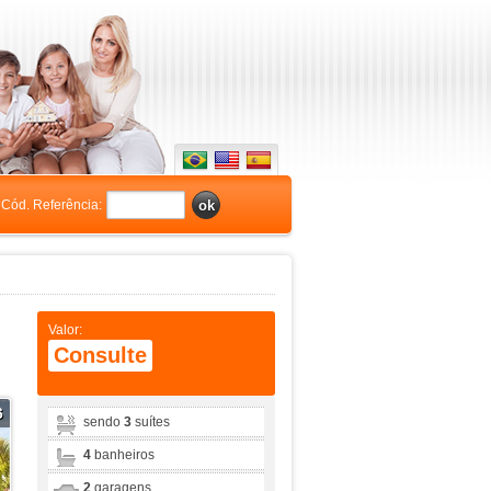
Cód. Referência:
Valor:
Consulte
6
sendo
3
suítes
4
banheiros
2
garagens