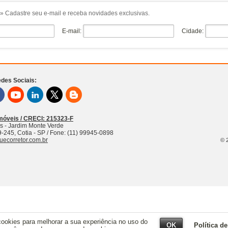
» Cadastre seu e-mail e receba novidades exclusivas.
E-mail:
Cidade:
des Sociais:
móveis / CRECI: 215323-F
s - Jardim Monte Verde
9-245
,
Cotia
-
SP
/ Fone:
(11) 99945-0898
uecorretor.com.br
© 
cookies para melhorar a sua experiência no uso do
OK
Política d