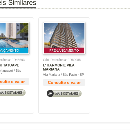
is Similares
ANÇAMENTO
PRÉ-LANÇAMENTO
erência: FR48693
Cód. Referência: FR80088
K TATUAPE
L' HARMONIE VILA
MARIANA
a (tatuapé) / São
SP
Vila Mariana / São Paulo - SP
ulte o valor
Consulte o valor