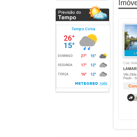
Imóve
Floresta
Fort Aricanduva
Gran Diálogo - Granhome
Club
Gran Home Club Vila Matilde
Grand Metropolitan Butanta
Gravuras Perdizes
L
Grow Sapopemba
Cód. Ref
LAMAR
Handy Paraiso
Vila Zild
Haus Mitre Aclimacao
Paulo - 
Cons
Haus Mitre Campo Belo
Haus Mitre Perdizes
Haus Mitre Residences 370
Haus Mitre Vila Clementino
Havva
Helbor B Liv