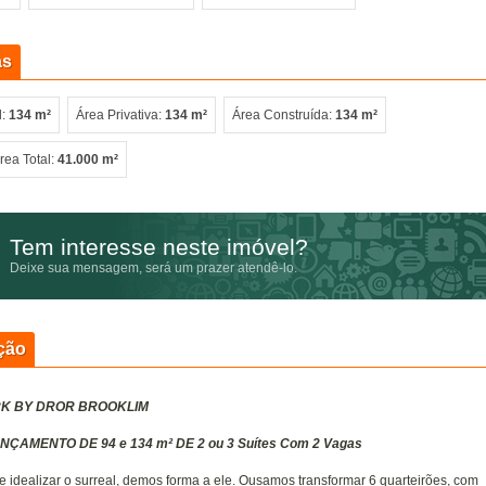
as
l:
134 m²
Área Privativa:
134 m²
Área Construída:
134 m²
rea Total:
41.000 m²
Tem interesse neste imóvel?
Deixe sua mensagem, será um prazer atendê-lo.
ção
K BY DROR BROOKLIM
ÇAMENTO DE 94 e 134 m² DE 2 ou 3 Suítes Com 2 Vagas
e idealizar o surreal, demos forma a ele. Ousamos transformar 6 quarteirões, com