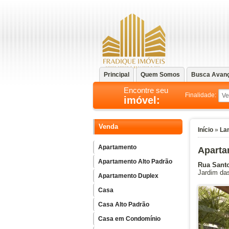
Principal
Quem Somos
Busca Avan
Encontre seu
Finalidade:
imóvel:
Venda
Início
»
La
Apartamento
Aparta
Apartamento Alto Padrão
Rua Sant
Jardim da
Apartamento Duplex
Casa
Casa Alto Padrão
Casa em Condomínio