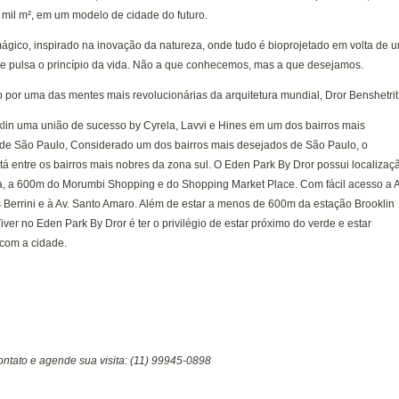
 mil m², em um modelo de cidade do futuro.
ágico, inspirado na inovação da natureza, onde tudo é bioprojetado em volta de 
e pulsa o princípio da vida. Não a que conhecemos, mas a que desejamos.
por uma das mentes mais revolucionárias da arquitetura mundial, Dror Benshetrit
lin uma união de sucesso by Cyrela, Lavvi e Hines em um dos bairros mais
de São Paulo, Considerado um dos bairros mais desejados de São Paulo, o
tá entre os bairros mais nobres da zona sul. O Eden Park By Dror possui localizaç
da, a 600m do Morumbi Shopping e do Shopping Market Place. Com fácil acesso a 
s Berrini e à Av. Santo Amaro. Além de estar a menos de 600m da estação Brooklin
iver no Eden Park By Dror é ter o privilégio de estar próximo do verde e estar
com a cidade.
ontato e agende sua visita: (11) 99945-0898