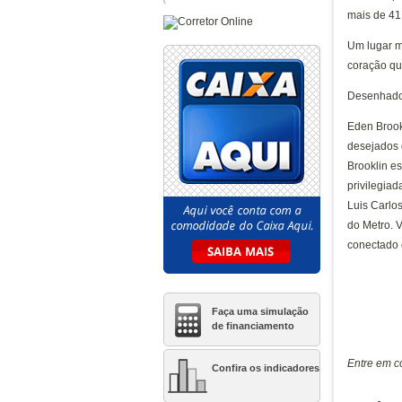
Caminhos da Lapa Elo
mais de 41
Caminhos da Lapa Home
Club
Um lugar m
Catania Hills
coração qu
Clube Life Granja Vianna
Desenhado 
Condominio Clube Monet
Eden Brook
Granja Vianna
desejados 
Condominio Esfera
Brooklin es
Condomínio Jerivás
privilegia
Condominio Saint Benjamin
Luis Carlo
do Metro. V
Conquista Granja Viana
conectado 
Cyrela Iconyc The
Residences
Di Napoli
Faça uma simulação
Elife Mandaqui
de financiamento
Elo Duo Caminhos da Lapa
Entre em c
Exclusive Tatuapé
Confira os indicadores
Florada Raizes