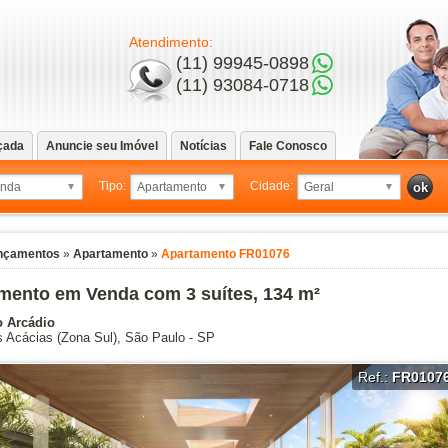
Atendimento:
(11) 99945-0898
(11) 93084-0718
çada
Anuncie seu Imóvel
Notícias
Fale Conosco
Tipo:
Cidade:
nçamentos
»
Apartamento
»
Apartamento FR01076
mento em Venda com 3 suítes, 134 m²
o Arcádio
s Acácias
(Zona Sul),
São Paulo
-
SP
Ref.:
FR0107