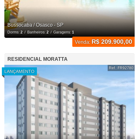
Bussocaba / Osasco - SP
Dorms:
2
/ Banheiros:
2
/ Garagens:
1
R$ 209.900,00
Venda:
RESIDENCIAL MORATTA
Ref.: FR92780
LANÇAMENTO