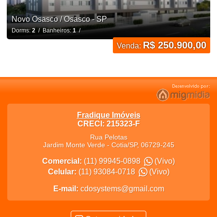
Novo Osasco / Osasco - SP
Dorms:
2
/ Banheiros:
1
/
R$ 250.900,00
Venda:
Fradique Imóveis
CRECI: 215323-F
Rua Pelotas
Jardim Monte Verde
-
Cotia
/
SP
,
06729-245
Comercial:
(11) 99945-0898
(Vivo)
Celular:
(11) 93084-0718
(Vivo)
E-mail:
cdosystems@gmail.com