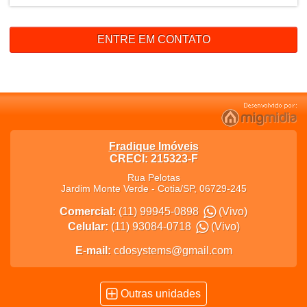
ENTRE EM CONTATO
Fradique Imóveis
CRECI: 215323-F
Rua Pelotas
Jardim Monte Verde
-
Cotia
/
SP
,
06729-245
Comercial:
(11) 99945-0898
(Vivo)
Celular:
(11) 93084-0718
(Vivo)
E-mail:
cdosystems@gmail.com
Outras unidades