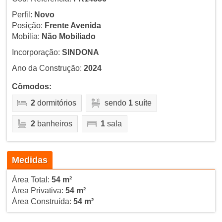
Perfil:
Novo
Posição:
Frente Avenida
Mobília:
Não Mobiliado
Incorporação:
SINDONA
Ano da Construção:
2024
Cômodos:
2
dormitórios
sendo
1
suíte
2
banheiros
1
sala
Medidas
Área Total:
54 m²
Área Privativa:
54 m²
Área Construída:
54 m²